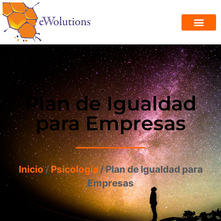
Plan de Igualdad
para Empresas
Inicio
/
Psicología
/ Plan de Igualdad para
Empresas