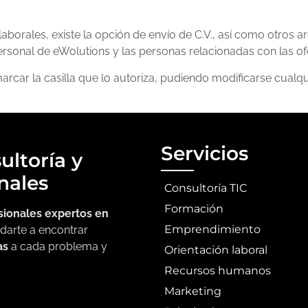
laborales, existe la opción de envío de C.V., así como otros 
rsonal de eWolutions y las personas relacionadas con las ofe
arcar la casilla que lo autoriza, pudiendo modificarse cualq
Servicios
ultoría y
nales
Consultoría TIC
Formación
sionales expertos en
Emprendimiento
darte a encontrar
as
a cada problema y
Orientación laboral
Recursos humanos
Marketing