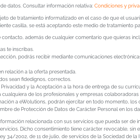
e datos. Consultar información relativa:
Condiciones y priv
eto de tratamiento informatizado en el caso de que el usuar
ente casilla, se está aceptando este medio de tratamiento pa
 contacto, además de cualquier comentario que quieras inclui
s te inscribas.
elección, podrás recibir mediante comunicaciones electrónica
 relación a la oferta presentada.
dos sean fidedignos, correctos.
ivacidad y la Aceptación a la hora de entrega de su currícul
a cualquiera de los profesionales y empresas colaboradoras 
ación a eWolutions, podrán ejercitar en todo momento, los d
iembre de Protección de Datos de Carácter Personal en los dat
información relacionada con sus servicios que pueda ser de 
cios. Dicho consentimiento tiene carácter revocable, sin efe
a Ley 34/2002, de 11 de julio, de servicios de la Sociedad d