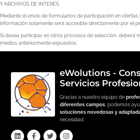
Y ARCHIVOS DE INTERÉS
Mediante el envío de formularios de participación en ofertas 
información solamente será accesible directamente por el pe
Si desea participar en otros procesos de selección, deberá m
medios anteriormente expuestos.
eWolutions - Cons
Servicios Profesio
Gracias a nuestro equipo de
profe
diferentes campos
, podemos ayu
soluciones novedosas y adaptad
necesidad.