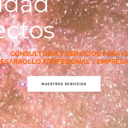
lidad
ectos
CONSULTORÍA Y SERVICIOS
PARA E
ESARROLLO PROFESIONAL Y EMPRESA
NUESTROS SERVICIOS