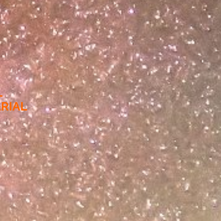
L
RIAL