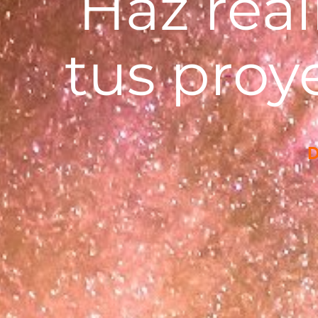
Haz rea
tus proy
D