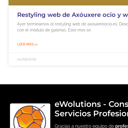
Restyling web de Axóuxere ocio y w
Ayer terminamos el restyling web de axouxereocio.es. Des
con el módulo de galerías. Este mes se
LEER MÁS >>
04/08/2016
eWolutions - Cons
Servicios Profesio
Gracias a nuestro equipo de
profe