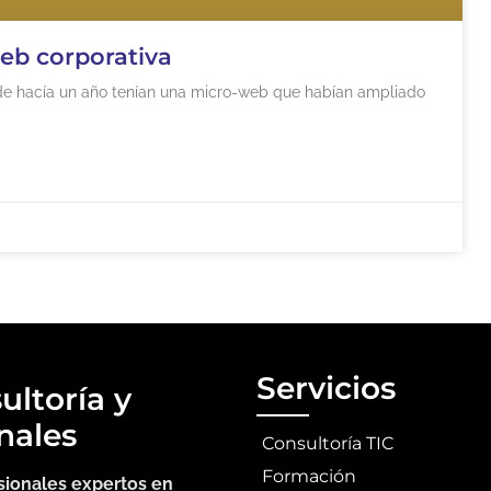
eb corporativa
de hacía un año tenían una micro-web que habían ampliado
Servicios
ultoría y
nales
Consultoría TIC
Formación
sionales expertos en