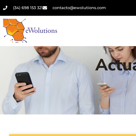
(34) 698 153 321
contacto@ewolutions.com
Actua