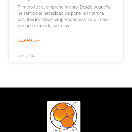
Primero fue el emprendimiento. Desde pequeño
he sentido la necesidad de poner en marcha
distintas iniciativas emprendedoras. La primera
vez que recuerdo fue a los
LEER MÁS >>
22/12/2014