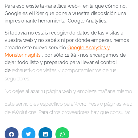
Para eso existe la «analítica web», en la que cómo no,
Google es el líder que pone a vuestra disposición una
impresionante herramienta: Google Analytics.
Si todavía no estáis recogiendo datos de las visitas a
vuestra web y no sabéis ni por dónde empezar, hemos
creado este nuevo servicio
Google Analytics y
MonsterInsights
,
por sólo 12 ââ¬
nos encargamos de
dejar todo listo y preparado
para llevar el control
de
exhaustivo de visitas y comportamientos de tus
seguidores.
No dejes al azar tu página web y empieza mañana mismo.
Este servicio es específico para WordPress o páginas web
de eWolutions. Para otros proveedores hay que consultar.